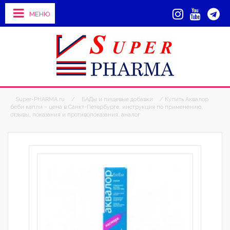
МЕНЮ
Super-PHARMA.ru
/
БАДы и пищевые добавки
/ Купить Аквалор
беби капли – цена в Санкт-Петербурге, инструкция по применению,
отзывы, показания и противопоказания, аналог