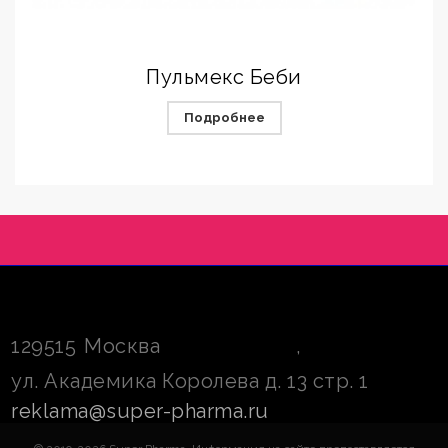
Пульмекс Беби
Подробнее
129515
Москва
,
ул. Академика Королева д. 13 стр. 1
reklama@super-pharma.ru