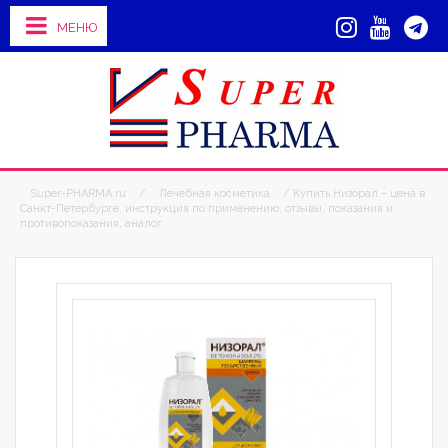
МЕНЮ
Super-PHARMA.ru
/
Лечебная косметика
/ Купить Низорал – цена в
Санкт-Петербурге, инструкция по применению, отзывы, показания и
противопоказания, аналог