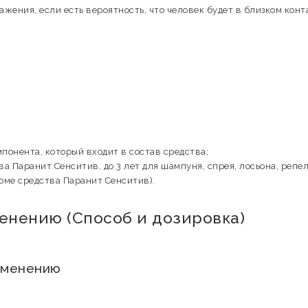
ения, если есть вероятность, что человек будет в близком конт
понента, который входит в состав средства;
ва Паранит Сенситив, до 3 лет для шампуня, спрея, лосьона, репе
оме средства Паранит Сенситив).
енению (Способ и дозировка)
рименению