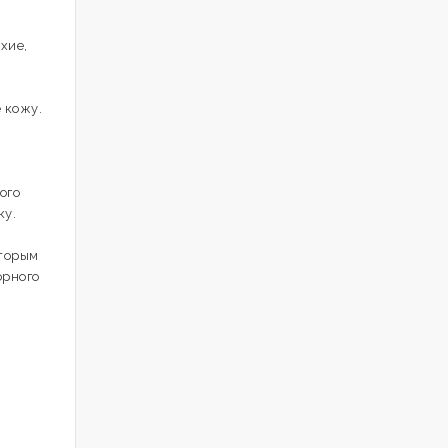
хие,
 кожу.
ого
ку.
оторым
орного