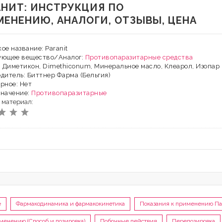
АНИТ: ИНСТРУКЦИЯ ПО
МЕНЕНИЮ, АНАЛОГИ, ОТЗЫВЫ, ЦЕНА
ое название: Paranit
ующее вещество/Аналог:
Противопаразитарные средства
: Диметикон, Dimethiconum, Минеральное масло, Клеарол, Изопар
дитель: Биттнер Фарма (Бельгия)
рное: Нет
значение:
Противопаразитарные
 материал:
е
Фармакодинамика и фармакокинетика
Показания к применению Па
менению (Способ и дозировка)
Побочные действия
Передозировка