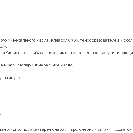
ы:
го минерального масла (Клеарол), 30% пенообразователей и окол
цию.
кса Оксифтирин (4% раствор диметикона и вещества, усиливающи
а и 96% Изопар (минеральное масло).
у шампуню.
х:
тая жидкость, характерен слабый парфюмерный запах. Продается