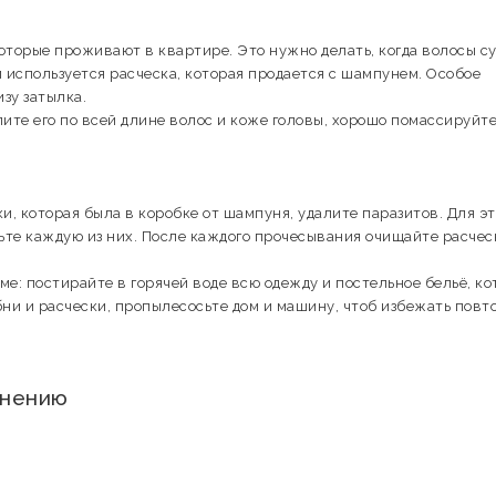
оторые проживают в квартире. Это нужно делать, когда волосы су
 используется расческа, которая продается с шампунем. Особое
зу затылка.
ите его по всей длине волос и коже головы, хорошо помассируйте
, которая была в коробке от шампуня, удалите паразитов. Для эт
ьте каждую из них. После каждого прочесывания очищайте расчес
ме: постирайте в горячей воде всю одежду и постельное бельё, к
ни и расчески, пропылесосьте дом и машину, чтоб избежать повт
енению