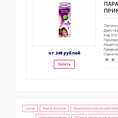
ПАР
ПРИ
Латинск
Действ
Код АТХ
Произво
Рецепту
Предна
от 348 рублей
Оцените
Купить
Состав
Форма выпуска
Фармакологическое действи
Противопоказания
Паранит, Инструкция по при