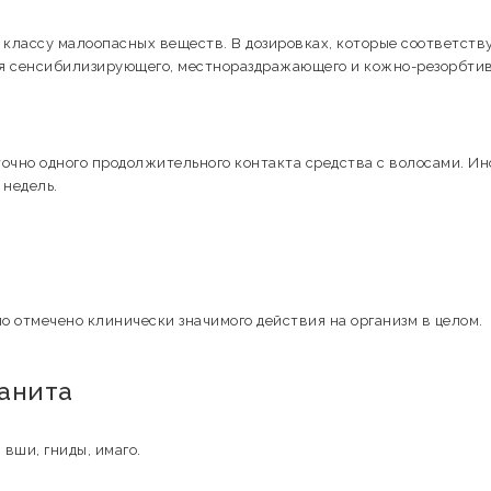
4 классу малоопасных веществ. В дозировках, которые соответств
ся сенсибилизирующего, местнораздражающего и кожно-резорбти
точно одного продолжительного контакта средства с волосами. Ин
 недель.
о отмечено клинически значимого действия на организм в целом.
анита
вши, гниды, имаго.