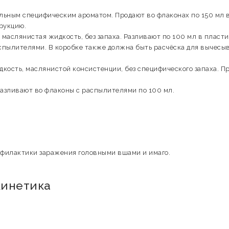
льным специфическим ароматом. Продают во флаконах по 150 мл 
трукцию.
 маслянистая жидкость, без запаха. Разливают по 100 мл в пласт
пылителями. В коробке также должна быть расчёска для вычесы
дкость, маслянистой консистенции, без специфического запаха. П
Разливают во флаконы с распылителями по 100 мл.
филактики заражения головными вшами и имаго.
кинетика