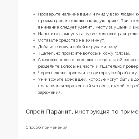
Проверьте наличие вшей и гнид у всех людей, к
просматривая отдельно каждую прядь. При этом
внимание следует уделить месту за ушами и вни
Нанесите шампунь на сухие волосы и распредел
Оставьте средство на 10 минут.
Добавьте воду и взбейте руками пену.
Тщательно промойте волосы и кожу головы.
С мокрых волос с помощью специальной расчески
разделите волосы на части и тщательно провер
Через неделю проведите повторную обработку.
Уничтожьте всех вшей, которые могут быть в до
пользовался зараженный человек, вымойте греб
заражения.
Спрей Паранит, инструкция по прим
Способ применения: