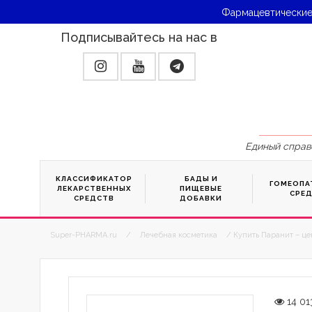
Фармацевтические
Подписывайтесь на нас в
Единый справ
КЛАССИФИКАТОР
БАДЫ И
ГОМЕОПА
ЛЕКАРСТВЕННЫХ
ПИЩЕВЫЕ
СРЕ
СРЕДСТВ
ДОБАВКИ
Super-PHARMA.ru
/
Лечебная косметика
/ Купить Паранит – це
14 01