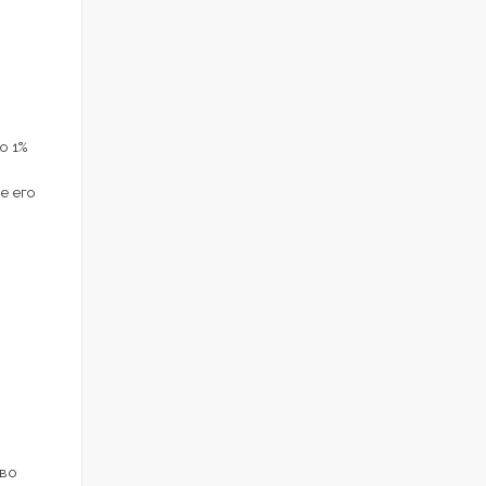
о 1%
е его
 во