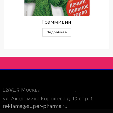
Граммидин
Подробнее
129515
Москва
,
ул. Академика Королева д. 13 стр. 1
reklama@super-pharma.ru