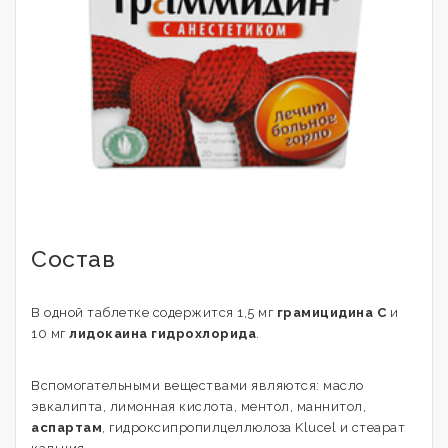
Состав
В одной таблетке содержится 1,5 мг
грамицидина С
и
10 мг
лидокаина гидрохлорида
.
Вспомогательными веществами являются: масло
эвкалипта, лимонная кислота, ментол, маннитол,
аспартам
, гидроксипропилцеллюлоза Klucel и стеарат