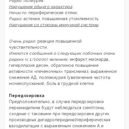
Редко:
полиурия.
Нарушения общего характера
Нечасто:
периферические отеки;
Редко:
астения, повышенная утомляемость.
Нарушения со стороны иммунной системы
Очень редко:
реакции повышенной
чувствительности.
Имеются сообщения о следующих побочных очень
редких (
< 1/10000) явлениях:
инфаркт миокарда,
гиперплазия десен, обратимое повышение
активности «печеночных» трансминаз, выраженное
снижение АД, поллакиурия (увеличение частоты
мочеиспускания), боль в грудной клетке.
Передозировка
Предположительно, в случае передозировки
лерканидипина будут наблюдаться симптомы,
сходные с таковыми при передозировке других
производных дигидроперидина(периферическая
вазодилатация с выраженным снижением А и