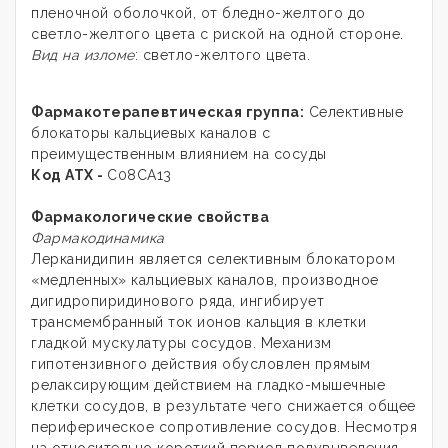
пленочной оболочкой, от бледно-желтого до
светло-желтого цвета с риской на одной стороне.
Вид на изломе
: светло-желтого цвета.
Фармакотерапевтическая группа:
Селективные
блокаторы кальциевых каналов с
преимущественным влиянием на сосуды
Код ATX
-
С08СА13
Фармакологические свойства
Фармакодинамика
Лерканидипин является селективным блокатором
«медленных» кальциевых каналов, производное
дигидропиридинового ряда, ингибирует
трансмембранный ток ионов кальция в клетки
гладкой мускулатуры сосудов. Механизм
гипотензивного действия обусловлен прямым
релаксирующим действием на гладко-мышечные
клетки сосудов, в результате чего снижается общее
периферическое сопротивление сосудов. Несмотря
на относительно короткий период полувыведения