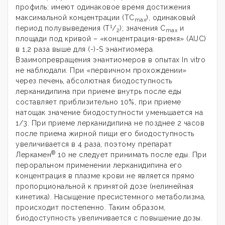
профиль: имеют одинаковое время достижения
максимальной концентрации (ТС
), одинаковый
max
1
период полувыведения (Т
/
); значения С
и
2
max
площади под кривой – «концентрация-время» (AUC)
в 1,2 раза выше для (-)-S энантиомера.
Взаимопревращения энантиомеров в опытах In vitro
не наблюдали. При «первичном прохождении»
через печень, абсолютная биодоступность
лерканидипина при приеме внутрь после еды
составляет приблизительно 10%, при приеме
натощак значение биодоступности уменьшается на
1/3. При приеме лерканидипина не позднее 2 часов
после приема жирной пищи его биодоступность
увеличивается в 4 раза, поэтому препарат
®
Леркамен
10 не следует принимать после еды. При
пероральном применении лерканидипина его
концентрация в плазме крови не является прямо
пропорциональной к принятой дозе (нелинейная
кинетика). Насыщение пресистемного метаболизма,
происходит постепенно. Таким образом,
биодоступность увеличивается с повышение дозы.