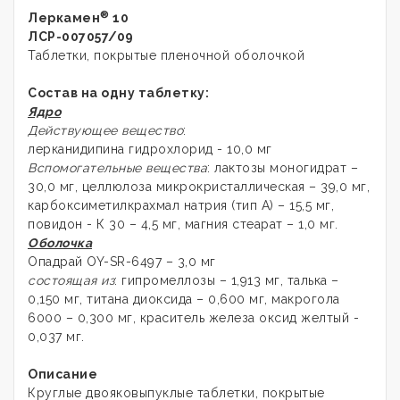
®
Леркамен
10
ЛСР-007057/09
Таблетки, покрытые пленочной оболочкой
Состав на одну таблетку:
Ядро
Действующее вещество
:
лерканидипина гидрохлорид - 10,0 мг
Вспомогательные вещества
: лактозы моногидрат –
30,0 мг, целлюлоза микрокристаллическая – 39,0 мг,
карбоксиметилкрахмал натрия (тип А) – 15,5 мг,
повидон - К 30 – 4,5 мг, магния стеарат – 1,0 мг.
Оболочка
Опадрай OY-SR-6497 – 3,0 мг
состоящая из
: гипромеллозы – 1,913 мг, талька –
0,150 мг, титана диоксида – 0,600 мг, макрогола
6000 – 0,300 мг, краситель железа оксид желтый -
0,037 мг.
Описание
Круглые двояковыпуклые таблетки, покрытые