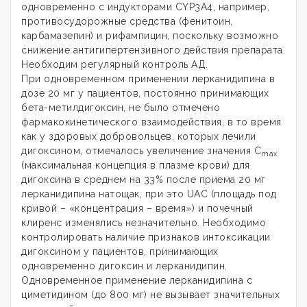
одновременно с индукторами CYP3A4, например,
противосудорожные средства (фенитоин,
карбамазепин) и рифампицин, поскольку возможно
снижение антигипертензивного действия препарата.
Необходим регулярный контроль АД.
При одновременном применении лерканидипина в
дозе 20 мг у пациентов, постоянно принимающих
бета-метилдигоксин, не было отмечено
фармакокинетического взаимодействия, в то время
как у здоровых добровольцев, которых лечили
дигоксином, отмечалось увеличение значения С
max
(максимальная концепция в плазме крови) для
дигоксина в среднем на 33% после приема 20 мг
лерканидипина натощак, при это UAC (площадь под
кривой – «концентрация – время») и почечный
клиренс изменялись незначительно. Необходимо
контролировать наличие признаков интоксикации
дигоксином у пациентов, принимающих
одновременно дигоксин и лерканидипин.
Одновременное применение лерканидипина с
циметидином (до 800 мг) не вызывает значительных