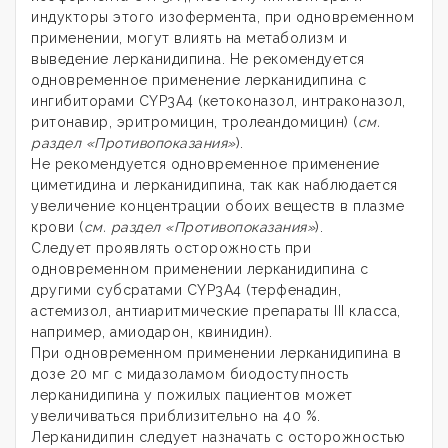
индукторы этого изофермента, при одновременном
применении, могут влиять на метаболизм и
выведение лерканидипина. Не рекомендуется
одновременное применение лерканидипина с
ингибиторами CYP3A4 (кетоконазол, интраконазол,
ритонавир, эритромицин, тролеандомицин) (
см.
раздел «Противопоказания»
).
Не рекомендуется одновременное применение
циметидина и лерканидипина, так как наблюдается
увеличение концентрации обоих веществ в плазме
крови (
см. раздел «Противопоказания»
).
Следует проявлять осторожность при
одновременном применении лерканидипина с
другими субсратами CYP3A4 (терфенадин,
астемизол, антиаритмические препараты III класса,
например, амиодарон, квинидин).
При одновременном применении лерканидипина в
дозе 20 мг с мидазоламом биодоступность
лерканидипина у пожилых пациентов может
увеличиваться приблизительно на 40 %.
Лерканидипин следует назначать с осторожностью