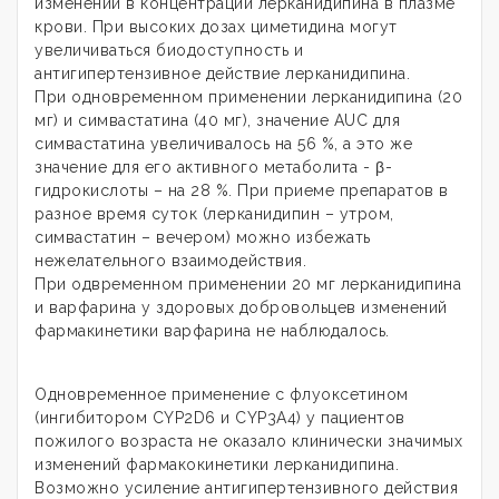
изменений в концентрации лерканидипина в плазме
крови. При высоких дозах циметидина могут
увеличиваться биодоступность и
антигипертензивное действие лерканидипина.
При одновременном применении лерканидипина (20
мг) и симвастатина (40 мг), значение AUC для
симвастатина увеличивалось на 56 %, а это же
значение для его активного метаболита - β-
гидрокислоты – на 28 %. При приеме препаратов в
разное время суток (лерканидипин – утром,
симвастатин – вечером) можно избежать
нежелательного взаимодействия.
При одвременном применении 20 мг лерканидипина
и варфарина у здоровых добровольцев изменений
фармакинетики варфарина не наблюдалось.
Одновременное применение с флуоксетином
(ингибитором CYP2D6 и CYP3A4) у пациентов
пожилого возраста не оказало клинически значимых
изменений фармакокинетики лерканидипина.
Возможно усиление антигипертензивного действия