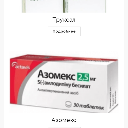
Труксал
Подробнее
Азомекс