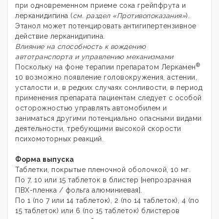
при одновременном приеме сока грейпфрута и
лерканидипина (
см. раздел «Противопоказания»
).
Этанол может потенцировать антигипертензивное
действие лерканидипина.
Влияние на способность к вождению
автотранспорта и управлению механизмами
®
Поскольку на фоне терапии препаратом Леркамен
10 возможно появление головокружения, астении,
усталости и, в редких случаях сонливости, в период
применения препарата пациентам следует с особой
осторожностью управлять автомобилем и
заниматься другими потенциально опасными видами
деятельности, требующими высокой скорости
психомоторных реакций.
Форма выпуска
Таблетки, покрытые пленочной оболочкой, 10 мг.
По 7, 10 или 15 таблеток в блистер [непрозрачная
ПВХ-пленка / фольга алюминиевая].
По 1 (по 7 или 14 таблеток), 2 (по 14 таблеток), 4 (по
15 таблеток) или 6 (по 15 таблеток) блистеров