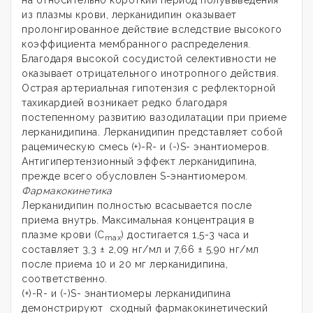
из плазмы крови, лерканидипин оказывает
пролонгированное действие вследствие высокого
коэффициента мембранного распределения.
Благодаря высокой сосудистой селективности не
оказывает отрицательного инотропного действия.
Острая артериальная гипотензия с рефлекторной
тахикардией возникает редко благодаря
постепенному развитию вазодилатации при приеме
лерканидипина. Лерканидипин представляет собой
рацемическую смесь (+)-R- и (-)S- энантиомеров.
Антигипертензионный эффект лерканидипина,
прежде всего обусловлен S-энантиомером.
Фармакокинетика
Лерканидипин полностью всасывается после
приема внутрь. Максимальная концентрация в
плазме крови (С
) достигается 1,5-3 часа и
max
составляет 3,3 ± 2,09 нг/мл и 7,66 ± 5,90 нг/мл
после приема 10 и 20 мг лерканидипина,
соответственно.
(+)-R- и (-)S- энантиомеры лерканидипина
демонстрируют сходный фармакокинетический