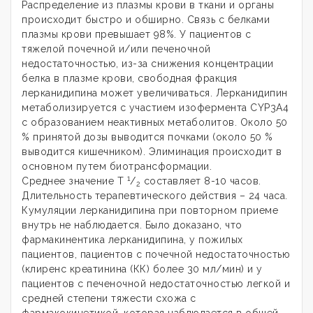
Распределение из плазмы крови в ткани и органы
происходит быстро и обширно. Связь с белками
плазмы крови превышает 98%. У пациентов с
тяжелой почечной и/или печеночной
недостаточностью, из-за снижения концентрации
белка в плазме крови, свободная фракция
лерканидипина может увеличиваться. Лерканидипин
метаболизируется с участием изофермента CYP3A4
с образованием неактивных метаболитов. Около 50
% принятой дозы выводится почками (около 50 %
выводится кишечником). Элиминация происходит в
основном путем биотрансформации.
1
Среднее значение Т
/
составляет 8-10 часов.
2
Длительность терапевтического действия – 24 часа.
Кумуляции лерканидипина при повторном приеме
внутрь не наблюдается. Было доказано, что
фармакинентика лерканидипина, у пожилых
пациентов, пациентов с почечной недостаточностью
(клиренс креатинина (КК) более 30 мл/мин) и у
пациентов с печеночной недостаточностью легкой и
средней степени тяжести схожа с
фармакокинетикой, которая наблюдается в общей