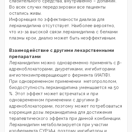
слабительного средства, внутривенно – допамин.
Во всех случах передозировки все пациенты
остались живы.
Информация по эффективности диализа для
лерканидипина отсутствует. Наиболее вероятно,
что из-за высокой связи лерканидипина с белками
плазмы крои, диализ может быть неэффективным.
Взаимодействие с другими лекарственными
препаратами
Лерканидипин можно одновременно применять с β-
адреноблокаторами, диуретиками, ингибиторами
ангиотензинпревращающего фермента (ИАПФ).
При одновременном применении метопрололом,
биодоступность лерканидипина уменьшается на 50
%. Этот эффект может встречаться и при
одновременном применении с другими β-
адреноблокаторами, поэтому может потребоваться
коррекция дозы лерканидипина для достижения
терапевтического эффекта при данной комбинации.
Лерканидипин метаболизируется при участии
изофермента CYP3A4, поэтому ингибиторы и