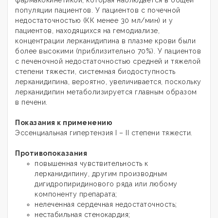
популяции пациентов. У пациентов с почечной
недостаточностью (КК менее 30 мл/мин) и у
пациентов, находящихся на гемодиализе,
концентрации лерканидипина в плазме крови были
более высокими (приблизительно 70%). У пациентов
с печеночной недостаточностью средней и тяжелой
степени тяжести, системная биодоступность
лерканидипина, вероятно, увеличивается, поскольку
лерканидипин метаболизируется главным образом
в печени.
Показания к применению
Эссенциальная гипертензия I – II степени тяжести.
Противопоказания
повышенная чувствительность к
лерканидипину, другим производным
дигидропиридинового ряда или любому
компоненту препарата;
нелеченная сердечная недостаточность;
нестабильная стенокардия;