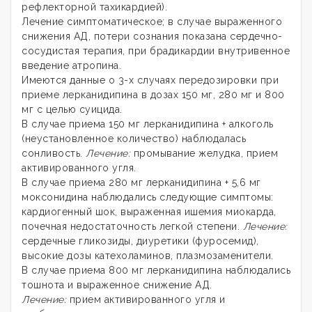
рефлекторной тахикардией).
Лечение симптоматическое; в случае выраженного
снижения АД, потери сознания показана сердечно-
сосудистая терапия, при брадикардии внутривенное
введение атропина.
Имеются данные о 3-х случаях передозировки при
приеме лерканидипина в дозах 150 мг, 280 мг и 800
мг с целью суицида.
В случае приема 150 мг лерканидипина + алкоголь
(неустановленное количество) наблюдалась
сонливость.
Лечение:
промывание желудка, прием
активированного угля.
В случае приема 280 мг лерканидипина + 5,6 мг
моксонидина наблюдались следующие симптомы:
кардиогенный шок, выраженная ишемия миокарда,
почечная недостаточность легкой степени.
Лечение:
сердечные гликозиды, диуретики (фуросемид),
высокие дозы катехоламинов, плазмозаменители.
В случае приема 800 мг лерканидипина наблюдались
тошнота и выраженное снижение АД.
Лечение:
прием активированного угля и