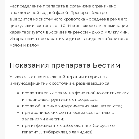
Распределение препарата в организме ограничено
внеклеточной водной фазой. Препарат быстро
выводится из системного кровотока - среднее время его
циркуляции составляет 10-11 мин; скорость элиминации
характеризуется высоким клиренсом - 25-30 мл/кг/мин.
Из организма препарат выводится в виде метаболитов с
мочой и калом.
Показания препарата Бестим
У взрослых в комплексной терапии вторичных
иммунодефицитных состояний, развивающихся:
после тяжелых травм на фоне гнойно-септических
и гнойно-деструктивных процессов;
после обширных хирургических вмешательств;
при хронических септических состояниях с
явлениями анергии;
при инфекционных заболеваниях (вирусные
гепатиты, туберкулез, хламидиоз).