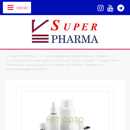
МЕНЮ
Super-PHARMA.ru
/
Классификатор лекарственных средств
/
Купить Д-АЛ Прик-тест диагностический "Смесь клещей" – цена в Санкт-
Петербурге, инструкция по применению, отзывы, показания и
противопоказания, аналог