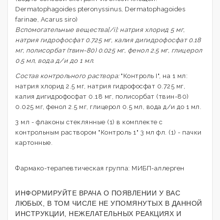
Dermatophagoides pteronyssinus, Dermatophagoides
farinae, Acarus siro)
Вспомогательные вещества[/i]: натрия хлорид 5 мг,
натрия гидрофосфат 0.725 мг, калия дигидрофосфат 0.18
мг, полисорбат (твин-80) 0.025 мг, фенол 2.5 мг, глицерол
0.5 мл, вода д/и до 1 мл.
Состав контрольного раствора:
"Контроль I", на 1 мл:
натрия хлорид 2.5 мг, натрия гидрофосфат 0.725 мг,
калия дигидрофосфат 0.18 мг, полисорбат (твин-80)
0.025 мг, фенол 2.5 мг, глицерол 0.5 мл, вода д/и до 1 мл.
3 мл - флаконы стеклянные (1) в комплекте с
контрольным раствором "Контроль 1" 3 мл фл. (1) - пачки
картонные.
Фармако-терапевтическая группа: МИБП-аллерген
ИНФОРМИРУЙТЕ ВРАЧА О ПОЯВЛЕНИИ У ВАС
ЛЮБЫХ, В ТОМ ЧИСЛЕ НЕ УПОМЯНУТЫХ В ДАННОЙ
ИНСТРУКЦИИ, НЕЖЕЛАТЕЛЬНЫХ РЕАКЦИЯХ И