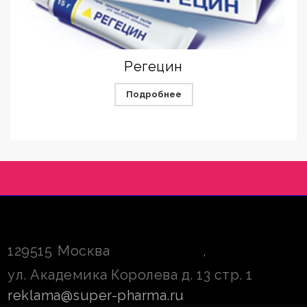
Регецин
Подробнее
129515
Москва
,
ул. Академика Королева д. 13 стр. 1
reklama@super-pharma.ru