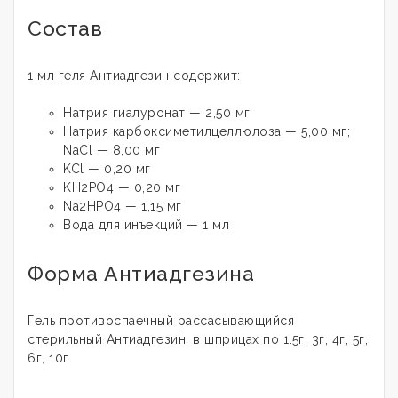
Состав
1 мл геля
Антиадгезин
содержит:
Натрия гиалуронат — 2,50 мг
Натрия карбоксиметилцеллюлоза — 5,00 мг;
NaCl — 8,00 мг
KCl — 0,20 мг
KH2PO4 — 0,20 мг
Na2HPO4 — 1,15 мг
Вода для инъекций — 1 мл
Форма Антиадгезина
Гель противоспаечный рассасывающийся
стерильный Антиадгезин, в шприцах по 1.5г, 3г, 4г, 5г,
6г, 10г.