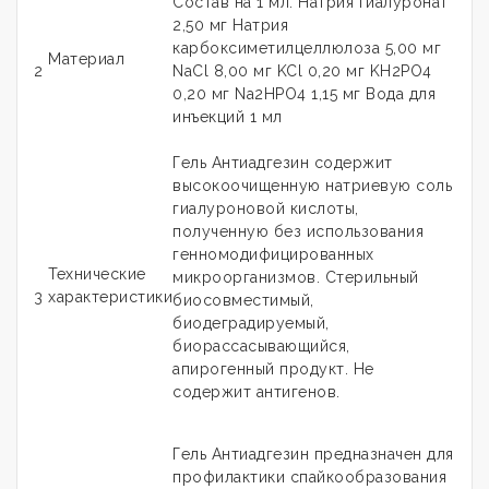
Состав на 1 мл: Натрия гиалуронат
2,50 мг Натрия
карбоксиметилцеллюлоза 5,00 мг
Материал
2
NaCl 8,00 мг KCl 0,20 мг KH2PO4
0,20 мг Na2HPO4 1,15 мг Вода для
инъекций 1 мл
Гель Антиадгезин содержит
высокоочищенную натриевую соль
гиалуроновой кислоты,
полученную без использования
генномодифицированных
Технические
микроорганизмов. Стерильный
3
характеристики
биосовместимый,
биодеградируемый,
биорассасывающийся,
апирогенный продукт. Не
содержит антигенов.
Гель Антиадгезин предназначен для
профилактики спайкообразования