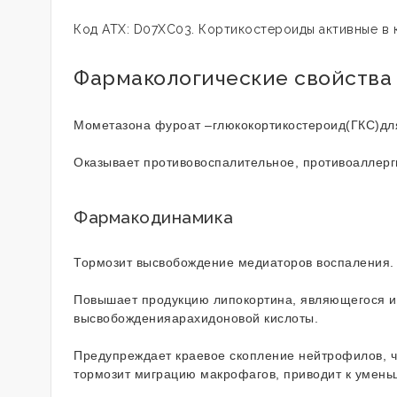
Код АТХ: D07ХС03. Кортикостероиды активные в 
Фармакологические свойства
Мометазона фуроат –глюкокортикостероид(ГКС)дл
Оказывает противовоспалительное, противоаллерги
Фармакодинамика
Тормозит высвобождение медиаторов воспаления
Повышает продукцию липокортина, являющегося и
высвобожденияарахидоновой кислоты.
Предупреждает краевое скопление нейтрофилов, ч
тормозит миграцию макрофагов, приводит к умен