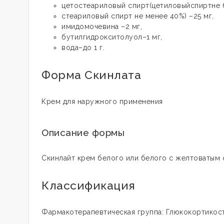
цетостеариловый спирт(цетиловыйспиртне
стеариловый спирт не менее 40%) –25 мг,
имидомочевина –2 мг,
бутилгидрокситолуол–1 мг,
вода–до 1 г.
Форма Скинлата
Крем для наружного применения
Описание формы
Скинлайт к
рем белого или белого с желтоватым о
Классификация
Фармакотерапевтическая группа: Глюкокортико