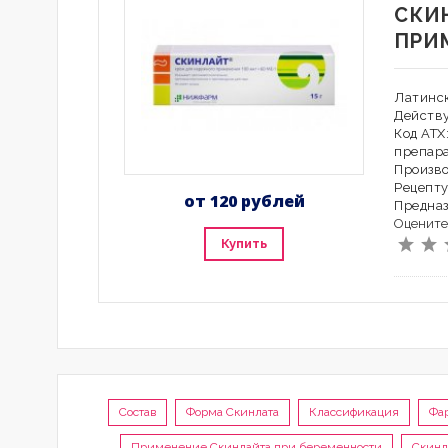
СКИ
ПРИ
Латинск
Действ
Код АТХ
препар
Произво
Рецепту
от 120 рублей
Предна
Оцените
Купить
Состав
Форма Скинлата
Классификация
Фа
Применение Скинлайта при беременности
Скинл