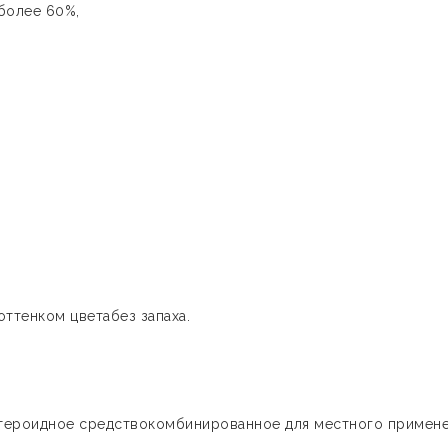
 более 60%,
ттенком цветабез запаха.
стероидное средствокомбинированное для местного примен