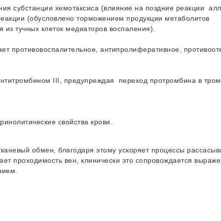
ния субстанции хемотаксиса (влияние на поздние реакции алл
еакции (обусловлено торможением продукции метаболитов
 из тучных клеток медиаторов воспаления).
ает противовоспалительное, антипролиферативное, противоот
нтитромбином III, предупреждая переход протромбина в тро
ринолитические свойства крови.
тканевый обмен, благодаря этому ускоряет процессы рассасыв
вает проходимость вен, клинически это сопровождается выраж
вием.