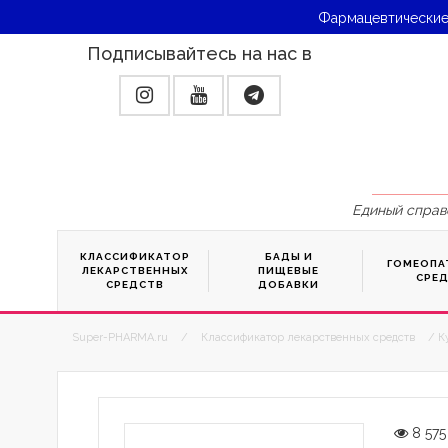
Фармацевтические
Подписывайтесь на нас в
Единый справ
КЛАССИФИКАТОР
БАДЫ И
ГОМЕОПА
ЛЕКАРСТВЕННЫХ
ПИЩЕВЫЕ
СРЕ
СРЕДСТВ
ДОБАВКИ
Super-PHARMA.ru
/
Классификатор лекарственных средств
/ К
8 575