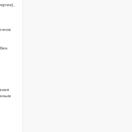
ергии),
ечное
мбин.
ания
енным