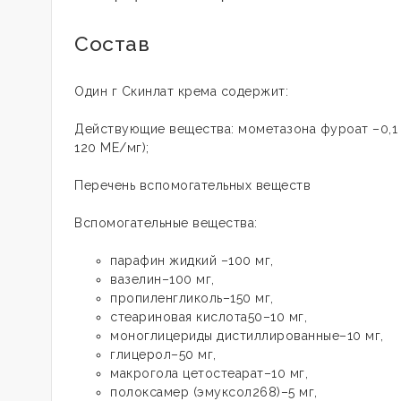
Состав
Один г Скинлат крема содержит:
Действующие вещества: мометазона фуроат –0,1 м
120 МЕ/мг);
Перечень вспомогательных веществ
Вспомогательные вещества:
парафин жидкий –100 мг,
вазелин–100 мг,
пропиленгликоль–150 мг,
стеариновая кислота50–10 мг,
моноглицериды дистиллированные–10 мг,
глицерол–50 мг,
макрогола цетостеарат–10 мг,
полоксамер (эмуксол268)–5 мг,