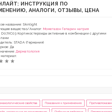
НЛАЙТ: ИНСТРУКЦИЯ ПО
МЕНЕНИЮ, АНАЛОГИ, ОТЗЫВЫ, ЦЕНА
ое название: Skinlight
ующее вещество/Аналог:
Мометазон
Гепарин натрия
: D07ХС03 Кортикостероиды активные в комбинации с другими
атами
дитель: STADA (Германия)
рное: Да
значение:
Дерматология
 материал:
рмакологические свойства
Показания к применению
Противопоказа
айт, инструкция по применению
Побочные действия
Передозировк