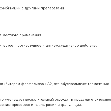
комбинации с другими препаратами
я местного применения.
ческое, противозудное и антиэкссудативное действие.
.
нгибитором фосфолипазы А2, что обусловливает торможение
то уменьшает воспалительный экссудат и продукцию цитокино
ьшению процессов инфильтрации и грануляции.