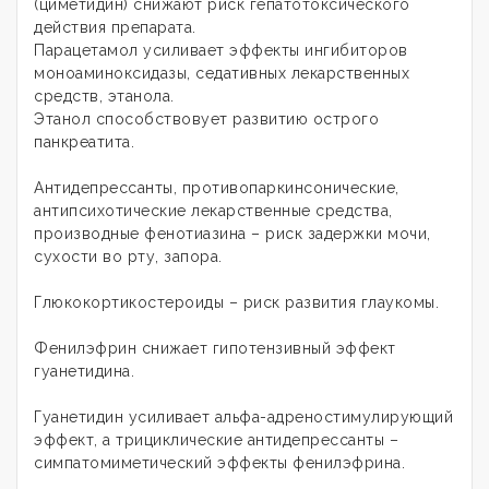
(циметидин) снижают риск гепатотоксического
действия препарата.
Парацетамол усиливает эффекты ингибиторов
моноаминоксидазы, седативных лекарственных
средств, этанола.
Этанол способствовует развитию острого
панкреатита.
Антидепрессанты, противопаркинсонические,
антипсихотические лекарственные средства,
производные фенотиазина – риск задержки мочи,
сухости во рту, запора.
Глюкокортикостероиды – риск развития глаукомы.
Фенилэфрин снижает гипотензивный эффект
гуанетидина.
Гуанетидин усиливает альфа-адреностимулирующий
эффект, а трициклические антидепрессанты –
симпатомиметический эффекты фенилэфрина.