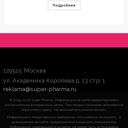
Подробнее
129515
Москва
,
ул. Академика Королева д. 13 стр. 1
reklama@super-pharma.ru
© 2019-2026 Super Pharma. Информация на сайте предоставляется
исключительно в справочных целях. При первых признаках заболевания
обратитесь к врачу. Не занимайтесь самолечением.
Информация о лекарственных препаратах, отпускаемых по рецепту, и
размещенная на сайте, предназначена только для специалистов.
Информация, содержащаяся на сайте, не может быть использована