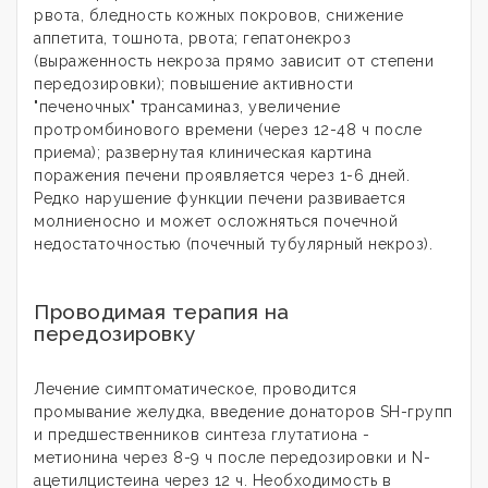
рвота, бледность кожных покровов, снижение
аппетита, тошнота, рвота; гепатонекроз
(выраженность некроза прямо зависит от степени
передозировки); повышение активности
"печеночных" трансаминаз, увеличение
протромбинового времени (через 12-48 ч после
приема); развернутая клиническая картина
поражения печени проявляется через 1-6 дней.
Редко нарушение функции печени развивается
молниеносно и может осложняться почечной
недостаточностью (почечный тубулярный некроз).
Проводимая терапия на
передозировку
Лечение симптоматическое, проводится
промывание желудка, введение донаторов SH-групп
и предшественников синтеза глутатиона -
метионина через 8-9 ч после передозировки и N-
ацетилцистеина через 12 ч. Необходимость в