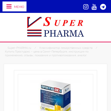
МЕНЮ
Super-PHARMA.ru
/
Классификатор лекарственных средств
/
Купить Простудокс – цена в Санкт-Петербурге, инструкция по
применению, отзывы, показания и противопоказания, аналог