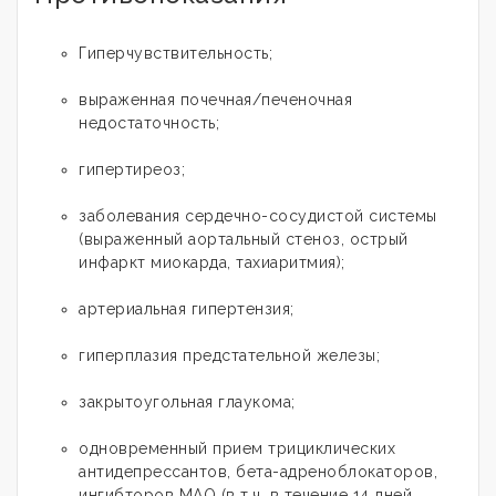
Гиперчувствительность;
выраженная почечная/печеночная
недостаточность;
гипертиреоз;
заболевания сердечно-сосудистой системы
(выраженный аортальный стеноз, острый
инфаркт миокарда, тахиаритмия);
артериальная гипертензия;
гиперплазия предстательной железы;
закрытоугольная глаукома;
одновременный прием трициклических
антидепрессантов, бета-адреноблокаторов,
ингибторов МАО (в т.ч. в течение 14 дней