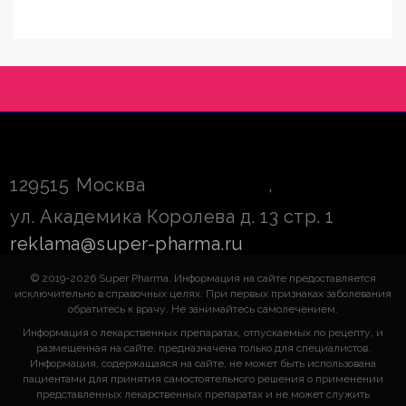
129515
Москва
,
ул. Академика Королева д. 13 стр. 1
reklama@super-pharma.ru
© 2019-2026 Super Pharma. Информация на сайте предоставляется
исключительно в справочных целях. При первых признаках заболевания
обратитесь к врачу. Не занимайтесь самолечением.
Информация о лекарственных препаратах, отпускаемых по рецепту, и
размещенная на сайте, предназначена только для специалистов.
Информация, содержащаяся на сайте, не может быть использована
пациентами для принятия самостоятельного решения о применении
представленных лекарственных препаратах и не может служить