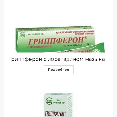
Гриппферон с лоратадином мазь назальная 10 тыс.МЕ+2 мг/г 5 г
Подробнее