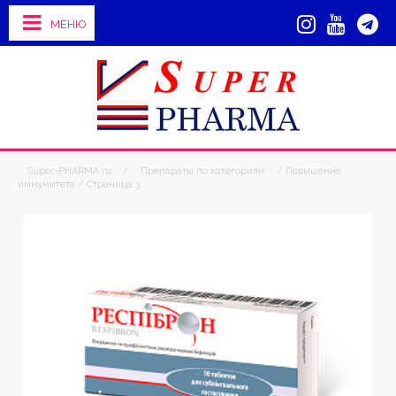
МЕНЮ
Super-PHARMA.ru
/
Препараты по категориям
/ Повышение
иммунитета / Страница 3