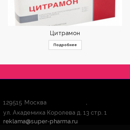
Цитрамон
Подробнее
129515
Москва
,
ул. Академика Королева д. 13 стр. 1
reklama@super-pharma.ru